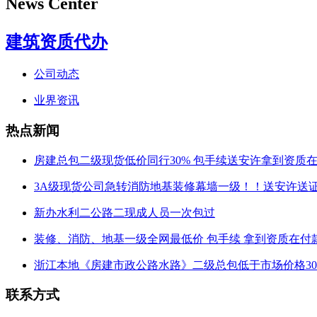
News Center
建筑资质代办
公司动态
业界资讯
热点新闻
房建总包二级现货低价同行30% 包手续送安许拿到资质
3A级现货公司急转消防地基装修幕墙一级！！送安许送
新办水利二公路二现成人员一次包过
装修、消防、地基一级全网最低价 包手续 拿到资质在付
浙江本地《房建市政公路水路》二级总包低于市场价格30
联系方式